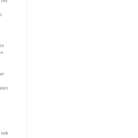
 het
l
een
en
ter
alen
 ook