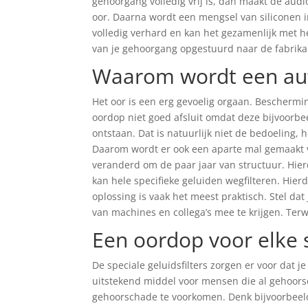
gehoorgang volledig vrij is, dan maakt de audi
oor. Daarna wordt een mengsel van siliconen 
volledig verhard en kan het gezamenlijk met h
van je gehoorgang opgestuurd naar de fabrika
Waarom wordt een aut
Het oor is een erg gevoelig orgaan. Beschermi
oordop niet goed afsluit omdat deze bijvoorbee
ontstaan. Dat is natuurlijk niet de bedoeling, 
Daarom wordt er ook een aparte mal gemaakt va
veranderd om de paar jaar van structuur. Hierd
kan hele specifieke geluiden wegfilteren. Hier
oplossing is vaak het meest praktisch. Stel d
van machines en collega’s mee te krijgen. Terw
Een oordop voor elke s
De speciale geluidsfilters zorgen er voor dat 
uitstekend middel voor mensen die al gehoor
gehoorschade te voorkomen. Denk bijvoorbeeld