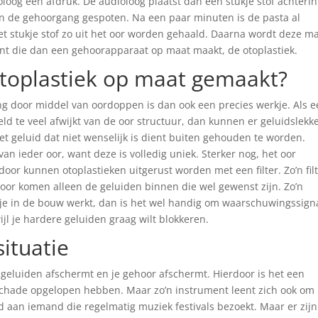
oloog een afdruk. De audioloog plaatst dan een stukje stof achterin
in de gehoorgang gespoten. Na een paar minuten is de pasta al
et stukje stof zo uit het oor worden gehaald. Daarna wordt deze ma
nt die dan een gehoorapparaat op maat maakt, de otoplastiek.
oplastiek op maat gemaakt?
ng door middel van oordoppen is dan ook een precies werkje. Als 
ld te veel afwijkt van de oor structuur, dan kunnen er geluidslekk
het geluid dat niet wenselijk is dient buiten gehouden te worden.
n ieder oor, want deze is volledig uniek. Sterker nog, het oor
oor kunnen otoplastieken uitgerust worden met een filter. Zo’n fil
door komen alleen de geluiden binnen die wel gewenst zijn. Zo’n
at je in de bouw werkt, dan is het wel handig om waarschuwingssign
ijl je hardere geluiden graag wilt blokkeren.
ituatie
je geluiden afschermt en je gehoor afschermt. Hierdoor is het een
schade opgelopen hebben. Maar zo’n instrument leent zich ook om
 aan iemand die regelmatig muziek festivals bezoekt. Maar er zijn