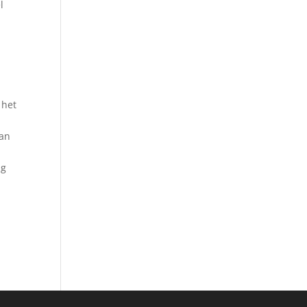
l
 het
van
ig